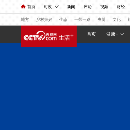
首页
时政
新闻
评论
视频
财经
人民领袖习近平
直播
海外频道
片库
iPanda
栏目大全
联播+
English
中国领导人
节目单
Монгол
听音
央视快评
微视频
习
地方
乡村振兴
生态
一带一路
央博
文化
首页
健康+
总台春晚
网络春晚
共产党员网
秧纪录
新闻
国内
国际
评论
经济
军事
人民领袖习近平
联播+
热解读
天天学习
视频
小央视频
小央直播
直播中国
熊猫
现场
前线
比划
快看
蓝海中国
新兵
体育
直播
竞猜
2026年世界杯
2026
VIP会员
CCTV奥林匹克频道
生活体育大会