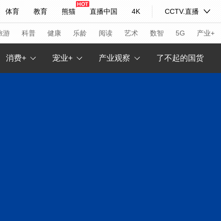
体育
教育
熊猫
直播中国
4K
CCTV.直播
式妙语
主持人
下载央视影音
热解读
天天学习
旅游
科普
健康
乐龄
阅读
艺术
数智
5G
产业+
消费+
宠业+
产业观察
了不起的国货
纪录片网
国家大剧院
大型活动
科技
法治
文娱
人物
公益
图片
习式妙语
央视快评
央视网评
光华锐评
锋面
频道
VR/AR
4K专区
全景新闻
请入列
人生第一次
人生第二次
年冬奥会
CBA
NBA
中超
国足
国际足球
网球
综
体育江湖
文化体育
冰雪道路
足球道路