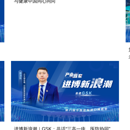
与健康中国同心同向
进博新浪潮｜GSK：共话“三高一疹，医防协同”，