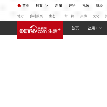
首页
时政
新闻
评论
视频
财经
人民领袖习近平
直播
海外频道
片库
iPanda
栏目大全
联播+
English
中国领导人
节目单
Монгол
听音
央视快评
微视频
习
地方
乡村振兴
生态
一带一路
央博
文化
首页
健康+
总台春晚
网络春晚
共产党员网
秧纪录
新闻
国内
国际
评论
经济
军事
人民领袖习近平
联播+
热解读
天天学习
视频
小央视频
小央直播
直播中国
熊猫
现场
前线
比划
快看
蓝海中国
新兵
体育
直播
竞猜
2026年世界杯
2026
VIP会员
CCTV奥林匹克频道
生活体育大会