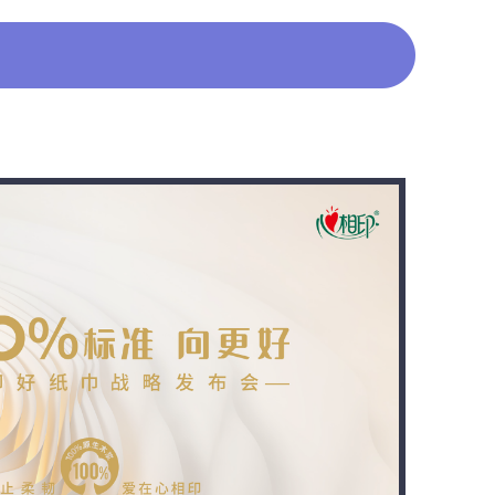
艺术
汽车
数智
5G
产业+
时尚
天气
才艺
网展
央央好物