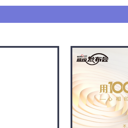
央博
非遗
文化
旅游
科普
健康
乐龄
阅读
云起
超级工厂
智敬中国
全民健康
颜选攻略
海洋
热播榜
总台企业白名单