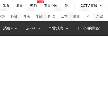
体育
教育
熊猫
直播中国
4K
CCTV.直播
式妙语
主持人
下载央视影音
热解读
天天学习
旅游
科普
健康
乐龄
阅读
艺术
数智
5G
产业+
消费+
宠业+
产业观察
了不起的国货
纪录片网
国家大剧院
大型活动
科技
法治
文娱
人物
公益
图片
习式妙语
央视快评
央视网评
光华锐评
锋面
频道
VR/AR
4K专区
全景新闻
请入列
人生第一次
人生第二次
年冬奥会
CBA
NBA
中超
国足
国际足球
网球
综
体育江湖
文化体育
冰雪道路
足球道路