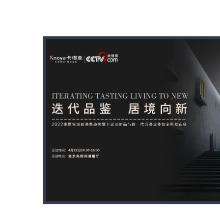
破壁而来 ——映客品牌升级
卡诺亚新品与新一代沉浸式体验