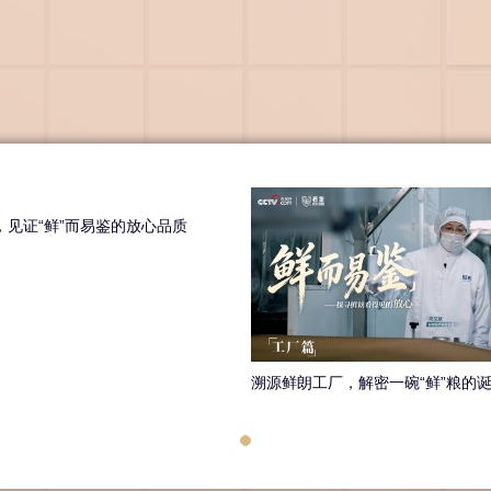
，见证“鲜”而易鉴的放心品质
溯源鲜朗工厂，解密一碗“鲜”粮的