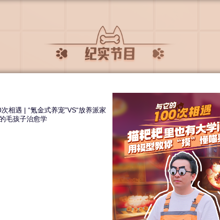
0次相遇 | “氪金式养宠”VS“放养派家
人的毛孩子治愈学