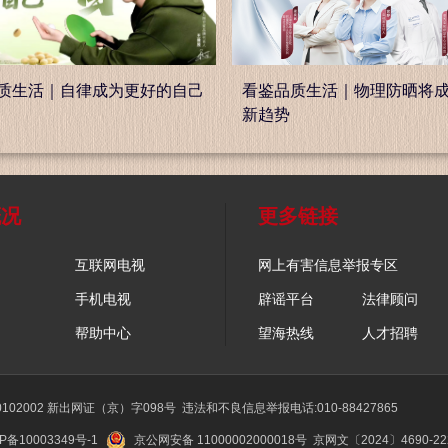
质生活｜自律成为更好的自己
看鉴品质生活｜物理防晒将
新趋势
概况
更多链接
互联网电视
网上有害信息举报专区
手机电视
辟谣平台
法律顾问
帮助中心
望海热线
人才招聘
02002 新出网证（京）字098号
违法和不良信息举报电话:010-88427865
P备10003349号-1
京公网安备 11000002000018号
京网文〔2024〕4690-2