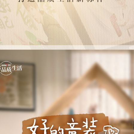
央博
非遗
文化
旅游
科普
健康
乐龄
阅读
云起
超级工厂
智敬中国
全民健康
颜选攻略
海洋
热播榜
总台企业白名单