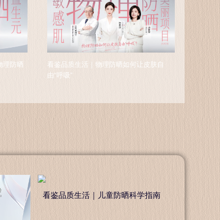
物理防晒
看鉴品质生活｜物理防晒如何让皮肤自
看鉴品
由“呼吸”
新
看鉴品质生活｜儿童防晒科学指南