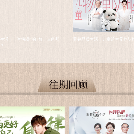
生活 | 一件“完美”的T恤，真的那
看鉴品质生活｜儿童益生元养肤
？