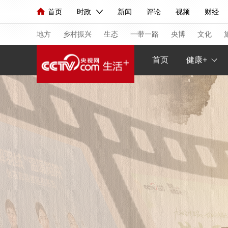
首页
时政
新闻
评论
视频
财经
人民领袖习近平
直播
海外频道
片库
iPanda
栏目大全
联播+
English
中国领导人
节目单
Монгол
听音
央视快评
微视频
习
地方
乡村振兴
生态
一带一路
央博
文化
首页
健康+
总台春晚
网络春晚
共产党员网
秧纪录
新闻
国内
国际
评论
经济
军事
人民领袖习近平
联播+
热解读
天天学习
视频
小央视频
小央直播
直播中国
熊猫
现场
前线
比划
快看
蓝海中国
新兵
体育
直播
竞猜
2026年世界杯
2026
VIP会员
CCTV奥林匹克频道
生活体育大会