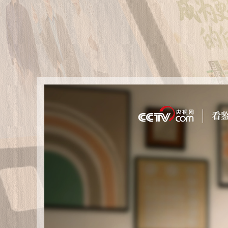
财经
教育
乡村振兴
生态环境
一带一路
大国智造
大国展会
大国保险
云顶对话
CCTV.节目官网
直播
节目单
栏目
片库