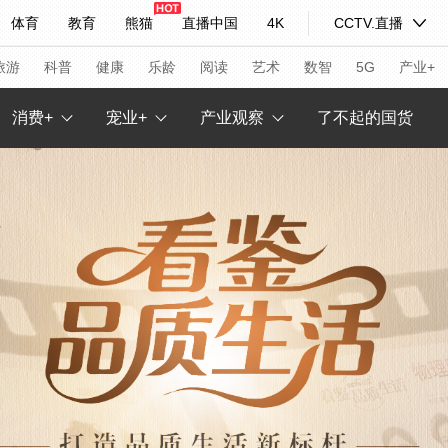
体育
教育
熊猫
直播中国
4K
CCTV.直播
式妙语
主持人
下载央视影音
热解读
天天学习
旅游
科普
健康
乐龄
阅读
艺术
数智
5G
产业+
消费+
宠业+
产业观察
了不起的国货
纪录片网
国家大剧院
大型活动
科技
法治
文娱
人物
公益
图片
习式妙语
央视快评
央视网评
光华锐评
锋面
频道
VR/AR
4K专区
全景新闻
请入列
人生第一次
人生第二次
年冬奥会
CBA
NBA
中超
国足
国际足球
网球
综
体育江湖
文化体育
冰雪道路
足球道路