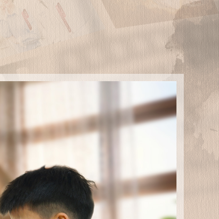
艺术
汽车
数智
5G
产业+
时尚
天气
才艺
网展
央央好物