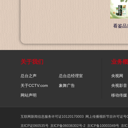
看鉴品
关于我们
业务
总台之声
总台总经理室
央视网
关于CCTV.com
象舞广告
央视影音
网站声明
移动传媒
互联网新闻信息服务许可证10120170003
网上传播视听节目许可证号01
京ICP证060535号
京ICP备06036302号-2
京ICP备10003349号
京IC