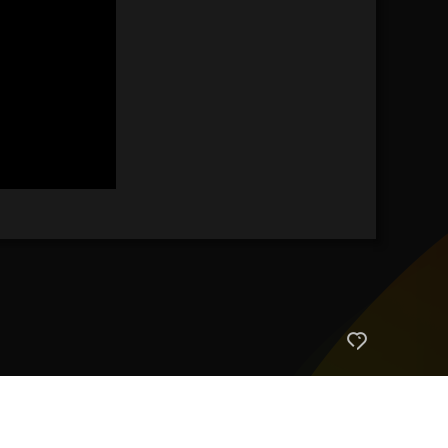
艺术
汽车
数智
5G
产业+
时尚
天气
才艺
网展
央央好物