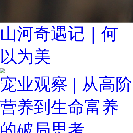
山河奇遇记｜何
以为美
宠业观察 | 从高阶
营养到生命富养
的破局思考