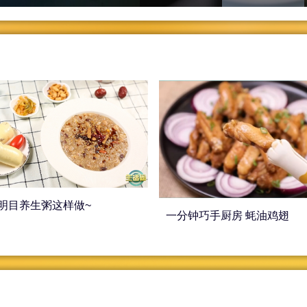
明目养生粥这样做~
一分钟巧手厨房 蚝油鸡翅