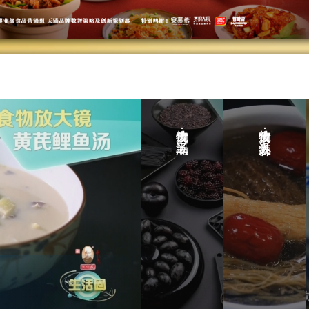
物
放
大
食
镜：
物
人
放
参
大
补
食物放大镜：五黑汤
食物放大镜：人参补气汤
镜：
气
五
汤
黑
汤
食
物
食
放
物
大
放
镜：
大
人
镜：
参
五
补
黑
气
汤。
汤。