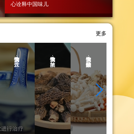
镜：
镜：
心诠释中国味儿
酸
竹
汤
荪
食
食
什
莲
物
物
更多
锦
子
放
放
金
排
大
大
针
骨
食物放大镜：五汁饮
食物放大镜：羊肚菌
食物放大镜：酸汤什锦金针菇
食物放大镜：竹荪莲子排骨汤
镜：
镜：
菇
汤
五
羊
食
食
汁
肚
物
物
饮
菌
放
放
大
大
食
食
镜：
镜：
物
物
酸
竹
放
放
汤
荪
大
大
什
莲
镜：
镜：
锦
子
五
羊
金
排
汁
肚
针
骨
饮。
菌。
菇。
汤。