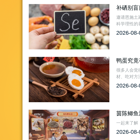
补硒别盲
邀请恩施土
科学理性的
2026-08-
鸭蛋究竟
很多人会觉
材、吃对方
2026-08-
茵陈鲫鱼
一起来了解
2026-08-