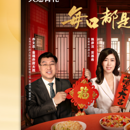
财经
教育
乡村振兴
生态环境
一带一路
大国智造
大国展会
大国保险
云顶对话
CCTV.节目官网
直播
节目单
栏目
片库