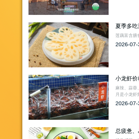
夏季多吃
莲藕富含膳
2026-07-
小龙虾价
麻辣、蒜蓉
月是小龙虾
2026-07-
总疲惫、