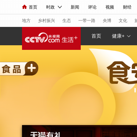
首页
时政
新闻
评论
视频
财经
人民领袖习近平
直播
海外频道
片库
iPanda
栏目大全
联播+
English
中国领导人
节目单
Монгол
听音
央视快评
微视频
习
地方
乡村振兴
生态
一带一路
央博
文化
首页
健康+
总台春晚
网络春晚
共产党员网
秧纪录
新闻
国内
国际
评论
经济
军事
人民领袖习近平
联播+
热解读
天天学习
视频
小央视频
小央直播
直播中国
熊猫
现场
前线
比划
快看
蓝海中国
新兵
体育
直播
竞猜
2026年世界杯
2026
VIP会员
CCTV奥林匹克频道
生活体育大会