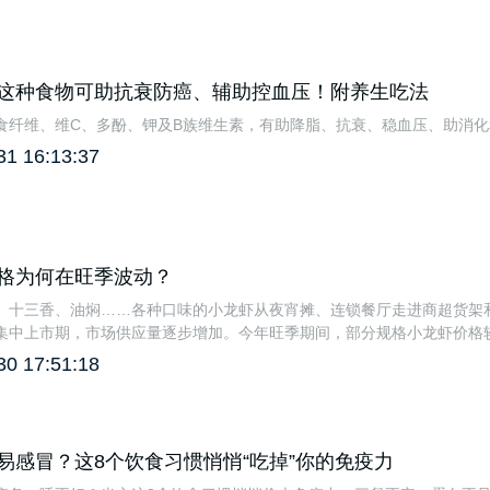
这种食物可助抗衰防癌、辅助控血压！附养生吃法
食纤维、维C、多酚、钾及B族维生素，有助降脂、抗衰、稳血压、助消
31 16:13:37
格为何在旺季波动？
、十三香、油焖……各种口味的小龙虾从夜宵摊、连锁餐厅走进商超货架
集中上市期，市场供应量逐步增加。今年旺季期间，部分规格小龙虾价格
30 17:51:18
易感冒？这8个饮食习惯悄悄“吃掉”你的免疫力