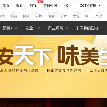
体育
教育
熊猫
直播中国
4K
CCTV.直播
式妙语
主持人
下载央视影音
热解读
天天学习
旅游
科普
健康
乐龄
阅读
艺术
数智
5G
产业+
消费+
宠业+
产业观察
了不起的国货
纪录片网
国家大剧院
大型活动
科技
法治
文娱
人物
公益
图片
习式妙语
央视快评
央视网评
光华锐评
锋面
频道
VR/AR
4K专区
全景新闻
请入列
人生第一次
人生第二次
年冬奥会
CBA
NBA
中超
国足
国际足球
网球
综
体育江湖
文化体育
冰雪道路
足球道路