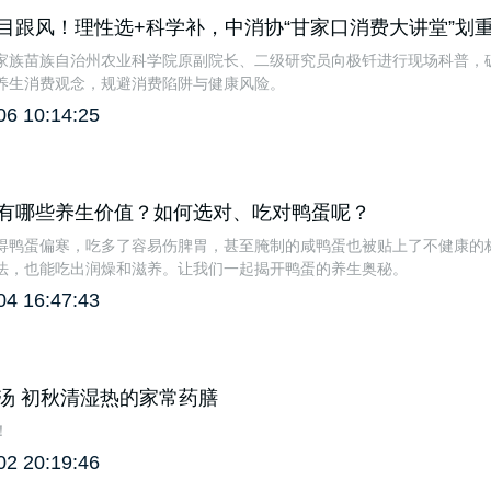
目跟风！理性选+科学补，中消协“甘家口消费大讲堂”划
家族苗族自治州农业科学院原副院长、二级研究员向极钎进行现场科普，
养生消费观念，规避消费陷阱与健康风险。
06 10:14:25
有哪些养生价值？如何选对、吃对鸭蛋呢？
得鸭蛋偏寒，吃多了容易伤脾胃，甚至腌制的咸鸭蛋也被贴上了不健康的
法，也能吃出润燥和滋养。让我们一起揭开鸭蛋的养生奥秘。
04 16:47:43
汤 初秋清湿热的家常药膳
！
02 20:19:46