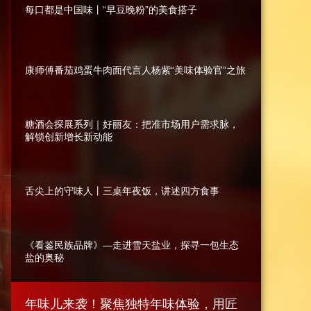
每口都是中国味丨“早豆晚粉”的美食搭子
艺术
汽车
数智
5G
产业+
时尚
天气
才艺
网展
央央好物
康师傅番茄鸡蛋牛肉面代言人杨紫“美味体验官”之旅
糖酒会探展系列｜好丽友：把准市场用户需求脉，
解锁创新增长新动能
舌尖上的守味人丨三桌年夜饭，讲述四方食事
食
食
《看鉴民族品牌》—走进雪天盐业，探寻一包生态
盐的奥秘
物
物
放
放
大
大
年味儿来袭！聚焦独特年味体验，用匠