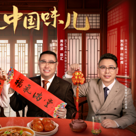
央博
非遗
文化
旅游
科普
健康
乐龄
阅读
云起
超级工厂
智敬中国
全民健康
颜选攻略
海洋
热播榜
总台企业白名单
食