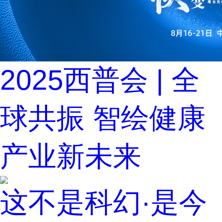
2025西普会 | 全
球共振 智绘健康
产业新未来
这不是科幻·是今