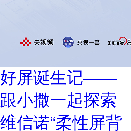
好屏诞生记——
跟小撒一起探索
维信诺“柔性屏背