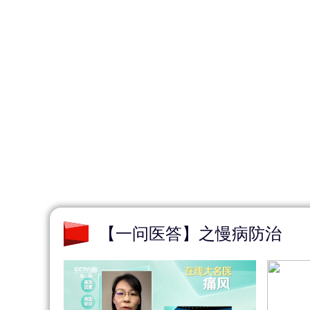
财经
教育
乡村振兴
生态环境
一带一路
大国智造
大国展会
大国保险
云顶对话
CCTV.节目官网
直播
节目单
栏目
片库
【一问医答】之慢病防治