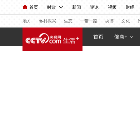
首页
时政
新闻
评论
视频
财经
人民领袖习近平
直播
海外频道
片库
iPanda
栏目大全
联播+
English
中国领导人
节目单
Монгол
听音
央视快评
微视频
习
地方
乡村振兴
生态
一带一路
央博
文化
首页
健康+
总台春晚
网络春晚
共产党员网
秧纪录
新闻
国内
国际
评论
经济
军事
人民领袖习近平
联播+
热解读
天天学习
视频
小央视频
小央直播
直播中国
熊猫
现场
前线
比划
快看
蓝海中国
新兵
体育
直播
竞猜
2026年世界杯
2026
VIP会员
CCTV奥林匹克频道
生活体育大会