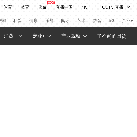
体育
教育
熊猫
直播中国
4K
CCTV.直播
式妙语
主持人
下载央视影音
热解读
天天学习
旅游
科普
健康
乐龄
阅读
艺术
数智
5G
产业+
消费+
宠业+
产业观察
了不起的国货
纪录片网
国家大剧院
大型活动
科技
法治
文娱
人物
公益
图片
习式妙语
央视快评
央视网评
光华锐评
锋面
频道
VR/AR
4K专区
全景新闻
请入列
人生第一次
人生第二次
年冬奥会
CBA
NBA
中超
国足
国际足球
网球
综
体育江湖
文化体育
冰雪道路
足球道路