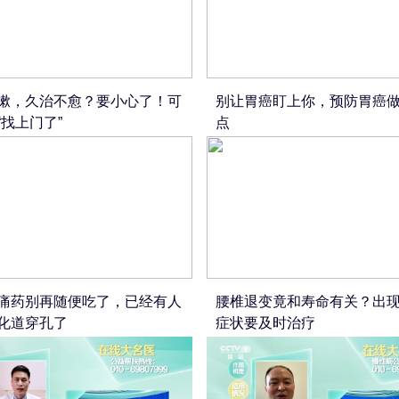
嗽，久治不愈？要小心了！可
别让胃癌盯上你，预防胃癌做
“找上门了”
点
痛药别再随便吃了，已经有人
腰椎退变竟和寿命有关？出现
化道穿孔了
症状要及时治疗