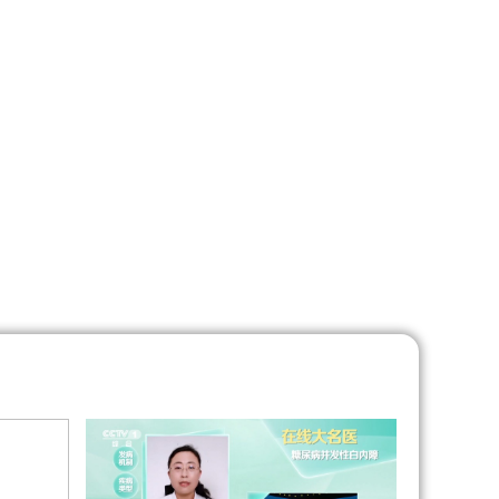
艺术
汽车
数智
5G
产业+
时尚
天气
才艺
网展
央央好物