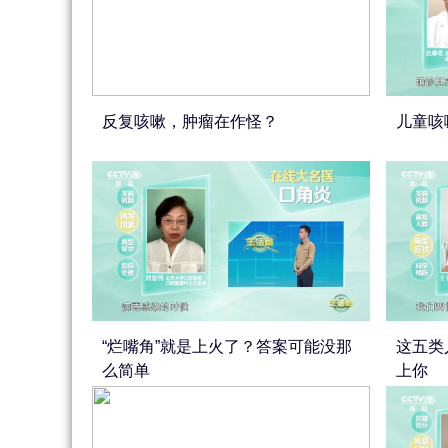
反复咳嗽，肿瘤在作怪？
儿童咳
“烂嘴角”就是上火了？答案可能没那
这五类
么简单
上你