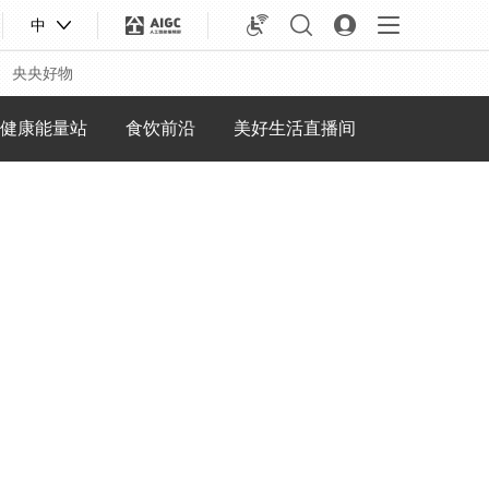
中
央央好物
健康能量站
食饮前沿
美好生活直播间
合体育
亚冬会