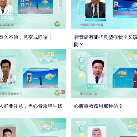
嗽久不治，竟变成哮喘！
胆管癌有哪些典型症状？又
防？
人群要注意，当心骨质增生找
心脏急救该用那种药？