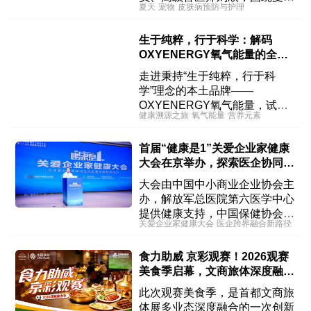
夏天
宠物
皮肤病预防与护理
犬猫皮肤病的预防与护理，为铲
屎官们答疑解惑。
生于纯粹，行于科学：解码
OXYENERGY氧气能量的全球
健康底气
走进秉持“生于纯粹，行于科
学”理念的本土品牌——
OXYENERGY氧气能量，试图
健康溯源之旅
氧气能量
营养元素
解锁适配快节奏生活的健康密
码。
首届“健康是1”关爱企业家健康
大会在京举办，探索医企协同创
新路径
大会由中国中小商业企业协会主
办，解放军总医院第六医学中心
提供健康支持，中国保健协会、
关爱企业家健康大会
医企跨界融合新路径
健康
中国健康促进基金会、中国中医
药研究促进会、中国健康促进与
食力助威 京彩观赛！2026观赛
教育协会协同赋能。
美食季启幕，文商旅体深度融合
点燃夏夜消费热潮
此次观赛美食季，是首都文商旅
体展多业态深度融合的一次创新