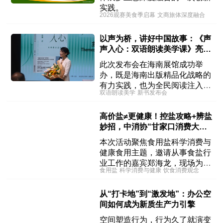
实践。
2026观赛美食季启幕
文商旅体深度融合
点燃
以声为桥，讲好中国故事：《声
声入心：双语朗读美学课》亮相
北京国际图书博览会
此次发布会在海南展馆成功举
办，既是海南出版精品化战略的
有力实践，也为全民阅读注入了
双语朗读美学
新书发布会
亮相北京国际图书博
新的审美维度。
高价盐≠更健康！控盐攻略+辨盐
妙招，中消协“甘家口消费大讲
堂”科普干货
本次活动聚焦食用盐科学消费与
健康食用主题，邀请从事食盐行
业工作的嘉宾郑海龙，现场为消
食用盐
科学消费与健康
饮食消费观念
费者讲解选盐、用盐、辨盐、储
盐知识，破除日常用盐误区，引
从“打卡地”到“激发地”：办公空
导大众树立理性健康的饮食消费
间如何成为新质生产力引擎
观念。
空间塑造行为，行为久了就演变