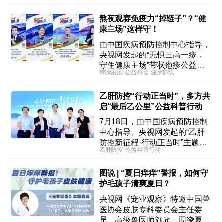
熬夜观赛免疫力“掉链子”？“健
康主场”这样守！
由中国疾病预防控制中心指导，
央视网发起的“无惧三高一疹，
守住健康主场”带状疱疹公益科
带状疱疹
公益科普
健康防线
普精彩开启，汇集临床专家、公
卫大咖等多方“金牌解说”，为公
乙肝防控“行动正当时”，多方共
众尤其是“三高”人群解析如何在
启“最后乙公里”公益科普行动
健康主场“排兵布阵”，稳握胜
局。
7月18日，由中国疾病预防控制
中心指导、央视网发起的“乙肝
防控新征程·行动正当时”主题科
乙肝防控
公益科普行动
普圆桌暨“最后乙公里”主题公益
科普行动在北京举行。
图说 | “夏日痒痒”警报，如何守
护毛孩子清爽夏日？
央视网《宠业观察》特邀中国兽
医协会皮肤专科委员会主任委
员、高级兽医师刘欣，围绕夏季