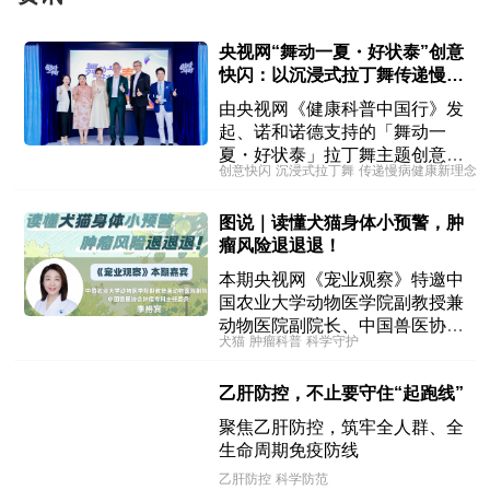
央视网“舞动一夏・好状泰”创意
快闪：以沉浸式拉丁舞传递慢病
健康新理念
由央视网《健康科普中国行》发
起、诺和诺德支持的「舞动一
夏・好状泰」拉丁舞主题创意快
创意快闪
沉浸式拉丁舞
传递慢病健康新理念
闪科普活动正式亮相，“状泰全
开恰恰馆”以拉丁舞步为媒介，
图说｜读懂犬猫身体小预警，肿
将严肃的慢病知识转化为沉浸式
瘤风险退退退！
潮流体验，吸引大批年轻人驻足
参与。
本期央视网《宠业观察》特邀中
国农业大学动物医学院副教授兼
动物医院副院长、中国兽医协会
犬猫
肿瘤科普
科学守护
肿瘤专科主任委员李格宾，解锁
犬猫肿瘤科普干货，破除焦虑、
乙肝防控，不止要守住“起跑线”
纠正误区，用科学守护毛孩子健
康，安心陪伴它们快乐成长。
聚焦乙肝防控，筑牢全人群、全
生命周期免疫防线
乙肝防控
科学防范