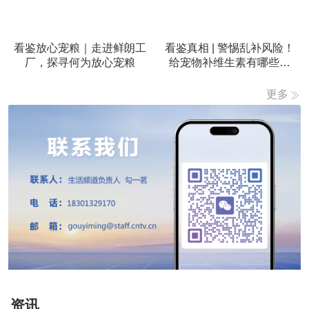
看鉴放心宠粮｜走进鲜朗工
看鉴真相 | 警惕乱补风险！
厂，探寻何为放心宠粮
给宠物补维生素有哪些雷
区？
更多
资讯