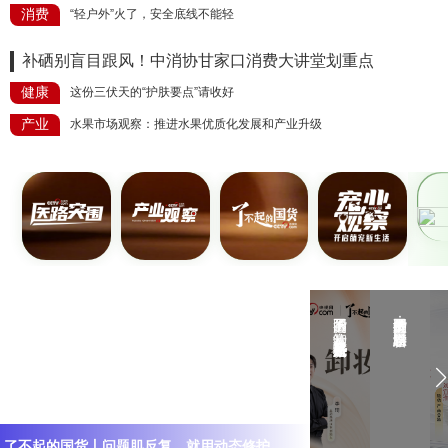
消费
“轻户外”火了，安全底线不能轻
补硒别盲目跟风！中消协甘家口消费大讲堂划重点
健康
这份三伏天的“护肤要点”请收好
产业
水果市场观察：推进水果优质化发展和产业升级
了不起的国货｜卸妆膏“免乳化”是黑科技还是新概念？
了不起的国货丨分型护发：科学固发新思路
了
了
了不起的国货丨问题肌反复，就用动态修护
不
不