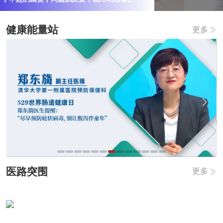
起
起
的
的
国
国
健康能量站
更多
货
货
｜
丨
|
卸
分
妆
型
膏“免
护
乳
发：
化”是
科
黑
学
科
固
技
发
还
新
是
思
新
路
概
念？
医路突围
更多