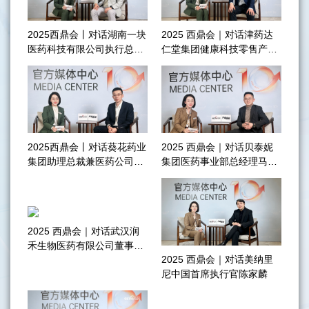
2025西鼎会丨对话湖南一块
2025 西鼎会｜对话津药达
医药科技有限公司执行总裁
仁堂集团健康科技零售产品
欧阳鹏
市场规划部总监吴波
2025西鼎会丨对话葵花药业
2025 西鼎会｜对话贝泰妮
集团助理总裁兼医药公司总
集团医药事业部总经理马春
经理刘光涛
伟
2025 西鼎会｜对话武汉润
禾生物医药有限公司董事长
2025 西鼎会｜对话美纳里
葛皓玲
尼中国首席执行官陈家麟