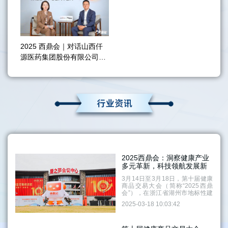
2025 西鼎会｜对话山西仟
源医药集团股份有限公司副
总裁顾宝平
2025西鼎会：洞察健康产业
多元革新，科技领航发展新
篇
3月14日至3月18日，第十届健康
商品交易大会（简称“2025西鼎
会”），在浙江省湖州市地标性建
筑——龙之梦会议中心举办。置
2025-03-18 10:03:42
身西鼎会现场，记者观察到，尽
管临近尾声，现场热度仍然丝毫
不减，多家企业展位，依旧围满