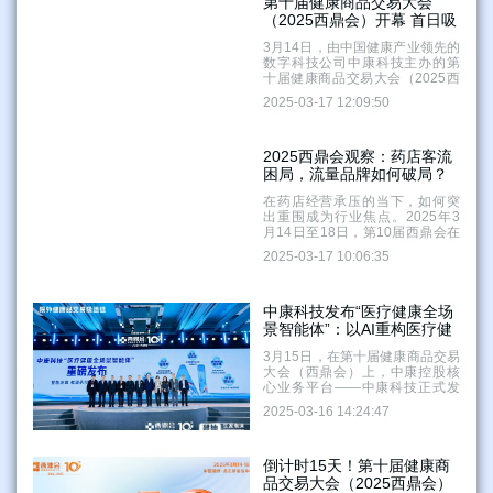
了前来交流、洽谈的参展商与采
第十届健康商品交易大会
购决策者。这场为期五天的盛
（2025西鼎会）开幕 首日吸
会，自开幕起便备受瞩目。超
引了超三万名参会代表
1000家健康产业上游供应链厂商
3月14日，由中国健康产业领先的
携各式健康品类参展，精心构建
数字科技公司中康科技主办的第
的高潜品类主题展馆，宛如一扇
十届健康商品交易大会（2025西
扇窗口，全方位呈现出科技对健
鼎会）在浙江湖州龙之梦会议中
2025-03-17 12:09:50
康产业的深度赋能。
心开幕。开幕首日，吸引了超
30000名参会代表、1000家上游
供应商、3000家医药连锁终端、
5000家中医馆及头部私域电商等
2025西鼎会观察：药店客流
广域终端集结，逾8000名采购决
困局，流量品牌如何破局？
策人现场抢滩院外健康市场。
在药店经营承压的当下，如何突
出重围成为行业焦点。2025年3
月14日至18日，第10届西鼎会在
浙江湖州举办，主题为“优化存
2025-03-17 10:06:35
量，创造增量——构建面向未来
的健康商品组合”。葵花药业受邀
参会，并召开“聚流量之力，焕药
店生机——小葵花露年销6000万
中康科技发布“医疗健康全场
瓶流量渠道破局”专场峰会，为药
景智能体”：以AI重构医疗健
店客流增长困境提供破局思路。
康产业新生态
3月15日，在第十届健康商品交易
大会（西鼎会）上，中康控股核
心业务平台——中康科技正式发
布“医疗健康全场景智能体”。这一
2025-03-16 14:24:47
以AI技术为核心的创新成果，标
志着医疗健康行业正式迈入全场
景智能化时代，也为生命科学领
域数智化转型提供了全新范式。
倒计时15天！第十届健康商
品交易大会（2025西鼎会）