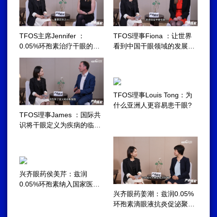
TFOS主席Jennifer ：
TFOS理事Fiona ：让世界
0.05%环孢素治疗干眼的优
看到中国干眼领域的发展成
势
就
TFOS理事Louis Tong：为
什么亚洲人更容易患干眼?
TFOS理事James ：国际共
识将干眼定义为疾病的临床
意义
兴齐眼药侯美芹：兹润
0.05%环孢素纳入国家医保
兴齐眼药姜潮：兹润0.05%
惠及更多患者
环孢素滴眼液抗炎促泌聚焦
干眼治疗