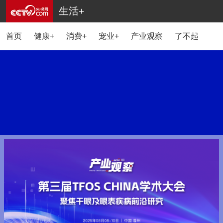
生活+
首页
健康+
消费+
宠业+
产业观察
了不起的国货