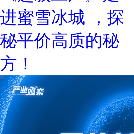
进蜜雪冰城 ，探
秘平价高质的秘
方！