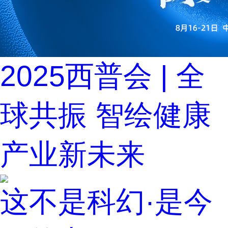
2025西普会 | 全
球共振 智绘健康
产业新未来
这不是科幻·是今