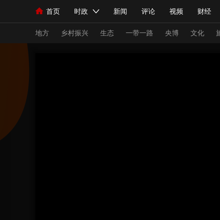
首页
时政
新闻
评论
视频
财经
人民领袖习近平
直播
海外频道
片库
iPanda
栏目大全
联播+
English
中国领导人
节目单
Монгол
听音
央视快评
微视频
习
地方
乡村振兴
生态
一带一路
央博
文化
总台春晚
网络春晚
共产党员网
秧纪录
新闻
国内
国际
评论
经济
军事
人民领袖习近平
联播+
热解读
天天学习
视频
小央视频
小央直播
直播中国
熊猫
现场
前线
比划
快看
蓝海中国
新兵
体育
直播
竞猜
2026年世界杯
2026
VIP会员
CCTV奥林匹克频道
生活体育大会