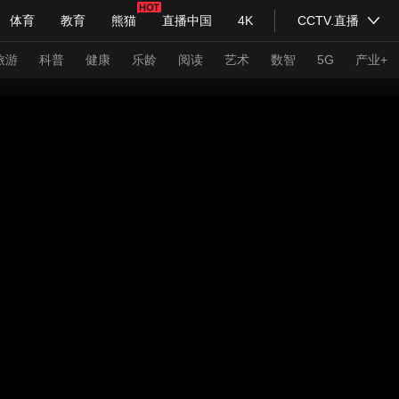
体育
教育
熊猫
直播中国
4K
CCTV.直播
式妙语
主持人
下载央视影音
热解读
天天学习
旅游
科普
健康
乐龄
阅读
艺术
数智
5G
产业+
纪录片网
国家大剧院
大型活动
科技
法治
文娱
人物
公益
图片
习式妙语
央视快评
央视网评
光华锐评
锋面
频道
VR/AR
4K专区
全景新闻
请入列
人生第一次
人生第二次
年冬奥会
CBA
NBA
中超
国足
国际足球
网球
综
体育江湖
文化体育
冰雪道路
足球道路