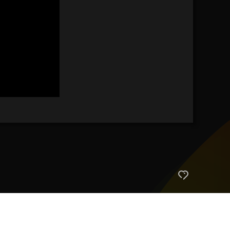
艺术
汽车
数智
5G
产业+
时尚
天气
才艺
网展
央央好物