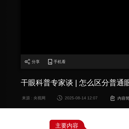
财经
教育
乡村振兴
生态环境
一带一路
大国智造
大国展会
大国保险
云顶对话
CCTV.节目官网
直播
节目单
栏目
片库
分享
手机看
干眼科普专家谈 | 怎么区分普通
来源 : 央视网
2025-08-14 12:07
内容
主要内容