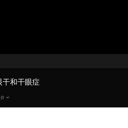
央博
非遗
文化
旅游
科普
健康
乐龄
阅读
云起
超级工厂
智敬中国
全民健康
颜选攻略
海洋
热播榜
总台企业白名单
眼干和干眼症
简介