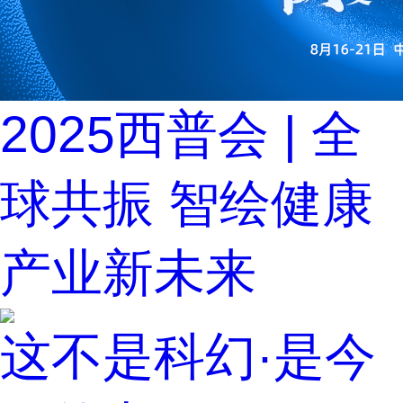
2025西普会 | 全
球共振 智绘健康
产业新未来
这不是科幻·是今