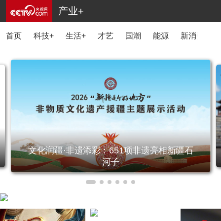
产业+
首页
科技+
生活+
才艺
国潮
能源
新消费
文化润疆·非遗添彩：651项非遗亮相新疆石
河子