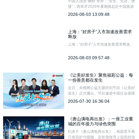
中国入境游“圈粉”世界：“安全、先进、便
捷”，西班牙2026年暑期掀起赴中国旅游
热。
2026-08-03 13:09:48
上海：“好房子”入市加速改善需求
释放
上海：“好房子”入市加速改善需求释放。
2026-08-03 09:57:48
《让美好发生》聚焦福彩公益：每
一份善意都在发生
近日，央视网公益主题特别节目《让美好
发生》正式播出。节目邀请中国社会保障
学会会长郑功成教授、上海金融与发展实
2026-07-30 16:36:04
验室研究员郭晶晶、瓷娃娃罕见病关爱中
心创始人王奕鸥、山东省济南市历下区未
成年人救助保护中心社工李鹏四位嘉宾，
《唐山满电再出发》：一座工业重
围绕“中国公益的多元力量”展开深度探
城的百年接力与绿色突围
讨。
纪录片《唐山满电再出发》，画面里不再
只有高炉与煤烟，还有渤海湾上迎风转动