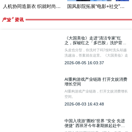
人机协同造新衣 织就时尚新未来
国风影院拓展“电影+社交”新体验
《大国美妆》走进“清洁专家”红
之，探秘红之「多巴胺」洗护背后
的科学逻辑
头皮也分型，你洗对了吗?按时洗头却越
洗越油，答案就在这里。《大国美妆》走
进“清洁专家”红之，探秘红之“多巴胺”洗
2026-08-05 16:03:37
护背后的科学逻辑：以「精准分型」理念
打破“一瓶通用”，为不同类型头皮提供专
属的温和清洁方案，让洗护回归科学。
AI重构游戏产业链路 打开文娱消费
增长空间
AI重构游戏产业链路，打开文娱消费增长
空间。
2026-08-03 16:43:48
中国入境游“圈粉”世界 “安全 先进
便捷” 西班牙今年暑期掀起赴中国
旅游热