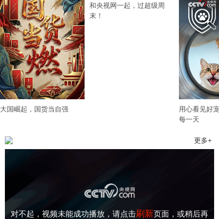
和央视网一起，过超级周
末！
大国崛起，国货当自强
用心看见好
每一天
更多
+
刷新
对不起，视频未能成功播放，请点击
页面，或稍后再