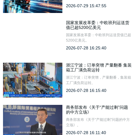
的风机叶片、平原山野间与田埂共生的大
2026-07-29 15:47:55
面积光伏板，以及穿梭于港口与厂区之间
的新能源重卡车队。纪录片用细腻的影像
语言，呈现了唐山这座传统工业重城如何
国家发展改革委：中欧班列运送货
在时代浪潮中，完成一场从“黑金”到“绿
值已超5200亿美元
能”的深度转身。
国家发展改革委：中欧班列运送货值已超
5200亿美元。
2026-07-28 16:25:40
浙江宁波：订单突增 产量翻番 集装
箱工厂满负荷运转
浙江宁波：订单突增，产量翻番，集装箱
工厂满负荷运转。
2026-07-28 16:15:40
商务部发布《关于“产能过剩”问题
的中方立场》
商务部发布《关于“产能过剩”问题的中方
立场》。
2026-07-28 16:11:40