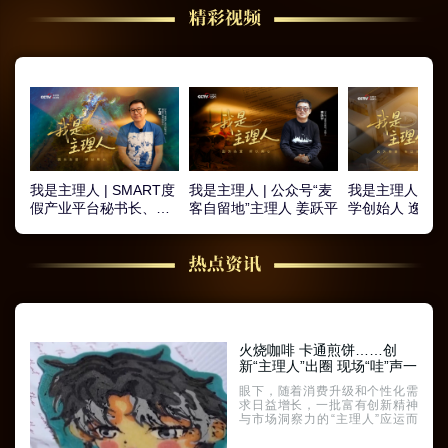
我是主理人 | SMART度
我是主理人 | 公众号“麦
我是主理人 | 心
假产业平台秘书长、国
客自留地”主理人 姜跃平
学创始人 逸马
际文创周创始人 王旭
集团合伙人 张
火烧咖啡 卡通煎饼……创
新“主理人”出圈 现场“哇”声一
片
眼下，随着消费升级和个性化需
求日益增长，一批富有创新精神
与市场洞察力的“主理人”应运而
生，他们在传统的消费场景中推
陈出新，为消费者带来更具吸引