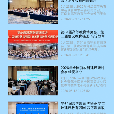
合学术年会在南昌召开
5月23日，2026年省级高等教育
学会联合学术年会在南昌召开。
河南省高等教育学会会长刁玉华
介绍高校分类评价改革创新，构
2026-06-03 12:11:25
建横向“五型”、纵向“六类”纵横交
织评价矩阵，以评价指挥棒引导
高校从规模扩张转向功能转型，
牵引高校错位发展、特色发展。
第64届高等教育博览会、第
二届建设教育强国·高等教育
改革发展论坛在南昌开幕
5月22日，第64届高等教育博览
会、第二届建设教育强国·高等教
育改革发展论坛在南昌开幕。
2026-05-23 11:16:41
2026年全国新农科建设研讨
会在雄安举办
近日，“2026年全国新农科建设研
讨会暨第十四届全国高等农林院
校教育教学改革与创新论坛”在雄
安新区召开。研讨会期间，全国
2026-05-12 11:26:52
新农科建设中心秘书处还组织召
开了“第二批新农科人才培养引导
性专业指南研制研讨会”，与会代
表就《第二批新农科人才培养引
第64届高等教育博览会 第二
导性专业指南研制工作方案》进
届建设教育强国·高等教育改
行深入交流。
革发展论坛新闻发布会在南
4月15日，第64届高等教育博览