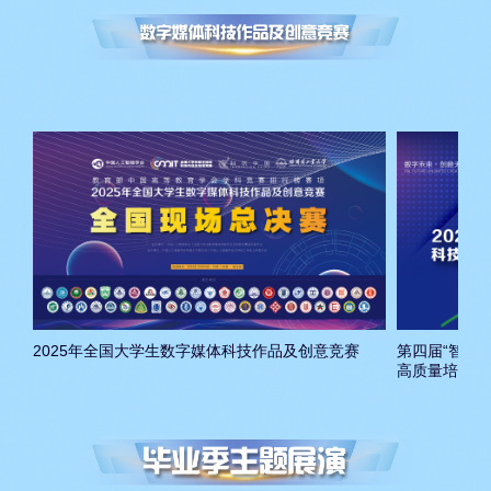
路”新实践助力教育强国建设
[深化产教融合]
专访中国高等教育学会副秘书长吴英
策
[科技成果转化]
周玉：系统提升科技成果转化效能
支撑高水平科技自立自强
[教育强国建设]
张安富：AI时代院校研究助力教育强
国建设
2025年全国大学生数字媒体科技作品及创意竞赛
第四届“智能
高质量培养创