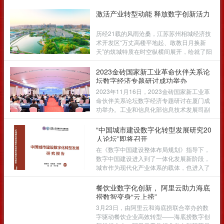
激活产业转型动能 释放数字创新活力
历经21载的风雨沧桑，江苏苏州相城经济技
术开发区“万丈高楼平地起、敢教日月换新
天”的筑城特质在时空纵横间展开，绘就了阳
澄水乡现代气象的锦绣山河景。
2023金砖国家新工业革命伙伴关系论
坛数字经济专题研讨成功举办
2023年11月16日，2023金砖国家新工业革
命伙伴关系论坛数字经济专题研讨在厦门成
功举办。工业和信息化部信息技术发展司副
司长江明涛，工业和信息化部国际经济技术
合作中心副主任李毅锴，联合国贸易和发展
“中国城市建设数字化转型发展研究20
会议可持续投资理事会主任欧阳永福（线
人论坛”即将召开
上）出席专题研讨并进行主旨发言，工业和
在《数字中国建设整体布局规划》指导下，
信息化部国际经济技术合作中心信息化研究
数字中国建设进入到了一体化发展新阶段，
所所长李苑主持。
城市作为现代化产业体系的载体，也进入了
全新的发展阶段。党的二十大报告指出，要
推动经济实现质的有效提升和量的合理增
餐饮业数字化创新， 阿里云助力海底
长，新发展格局下，中国城市建设实现转型
捞数智变身“云上捞”
升级特别是数字化转型升级进而实现高质量
3月23日，由阿里云和海底捞联合举办的数
发展，是推动经济质的有效提升和量的合理
字驱动餐饮企业高效转型——海底捞数字创
增长的重要方面。应用好人工智能等数字技