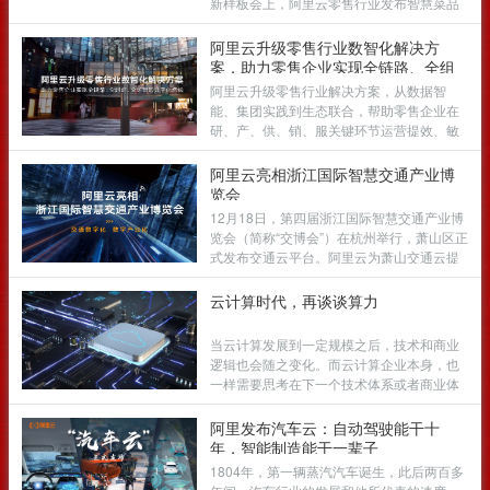
新样板会上，阿里云零售行业发布智慧菜品
术，统筹好城市建设实体空间和数字空间的
库解决方案，结合算法、大数据洞察和分析
深度融合发展，把握好城市建设的绿色化和
能力，打造菜品全生命周期管理平台，协助
阿里云升级零售行业数智化解决方
低碳化变革等，是创新中国城市数字化发展
餐饮门店经理优化菜品结构，加速菜品创
案，助力零售企业实现全链路、全组
的必然路径，对于在中国打造一批国际领先
新，满足消费者多种口味偏好。
织、全场景的数字化增长
阿里云升级零售行业解决方案，从数据智
的数字新型城市具有重要意义。
能、集团实践到生态联合，帮助零售企业在
研、产、供、销、服关键环节运营提效、敏
捷创新
阿里云亮相浙江国际智慧交通产业博
览会
12月18日，第四届浙江国际智慧交通产业博
览会（简称“交博会”）在杭州举行，萧山区正
式发布交通云平台。阿里云为萧山交通云提
供统一的云基础平台及数字孪生仿真底座，
并将联合生态伙伴打造“交通云产业联盟”，以
云计算时代，再谈谈算力
数字技术助力萧山智慧交通先行先试
当云计算发展到一定规模之后，技术和商业
逻辑也会随之变化。而云计算企业本身，也
一样需要思考在下一个技术体系或者商业体
系下，自己的定位是什么，能力是什么。
阿里发布汽车云：自动驾驶能干十
年，智能制造能干一辈子
1804年，第一辆蒸汽汽车诞生，此后两百多