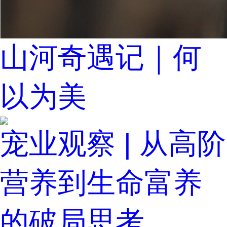
山河奇遇记｜何
以为美
宠业观察 | 从高阶
营养到生命富养
的破局思考