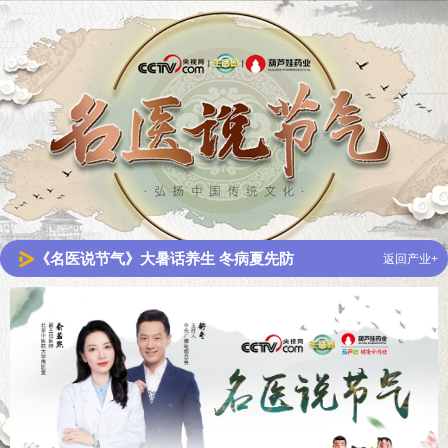
《名医说节气》大暑话养生 冬病夏先防
返回产业+