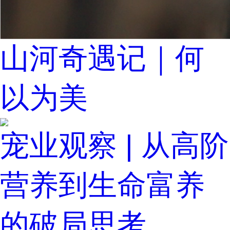
山河奇遇记｜何
以为美
宠业观察 | 从高阶
营养到生命富养
的破局思考