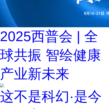
2025西普会 | 全
球共振 智绘健康
产业新未来
这不是科幻·是今