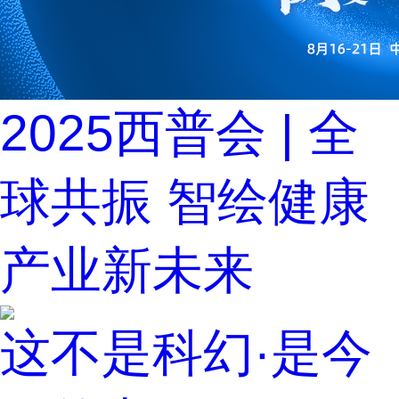
2025西普会 | 全
球共振 智绘健康
产业新未来
这不是科幻·是今