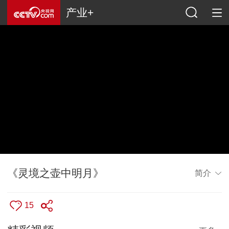
产业+
《灵境之壶中明月》
简介
15