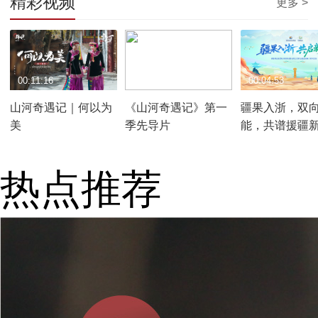
精彩视频
更多 >
00:11:16
00:00:52
00:04:53
山河奇遇记｜何以为
《山河奇遇记》第一
疆果入浙，双
美
季先导片
能，共谱援疆
热点推荐