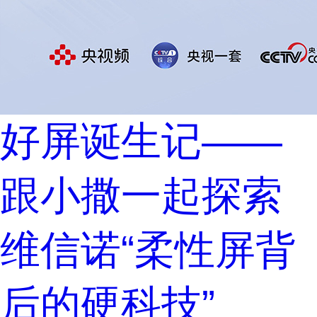
好屏诞生记——
跟小撒一起探索
维信诺“柔性屏背
后的硬科技”