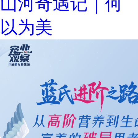
山河奇遇记｜何
以为美