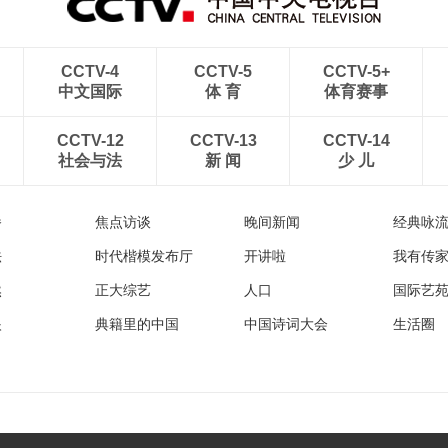
CCTV-4
CCTV-5
CCTV-5+
中文国际
体 育
体育赛事
CCTV-12
CCTV-13
CCTV-14
社会与法
新 闻
少 儿
播
焦点访谈
晚间新闻
经典咏
法
时代楷模发布厅
开讲啦
我有传
然
正大综艺
人口
国际艺
眼
典籍里的中国
中国诗词大会
生活圈