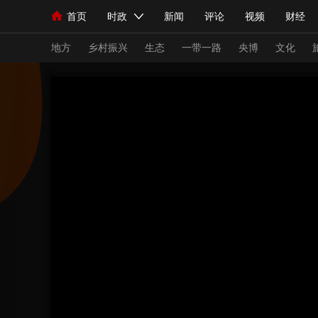
首页
时政
新闻
评论
视频
财经
人民领袖习近平
直播
海外频道
片库
iPanda
栏目大全
联播+
English
中国领导人
节目单
Монгол
听音
央视快评
微视频
习
地方
乡村振兴
生态
一带一路
央博
文化
总台春晚
网络春晚
共产党员网
秧纪录
新闻
国内
国际
评论
经济
军事
人民领袖习近平
联播+
热解读
天天学习
视频
小央视频
小央直播
直播中国
熊猫
现场
前线
比划
快看
蓝海中国
新兵
体育
直播
竞猜
2026年世界杯
2026
VIP会员
CCTV奥林匹克频道
生活体育大会