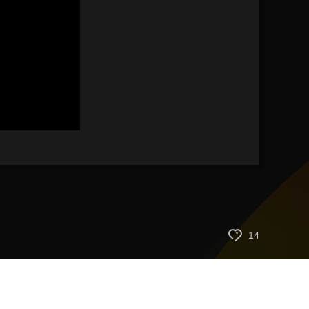
艺术
汽车
数智
5G
产业+
时尚
天气
才艺
网展
央央好物
14