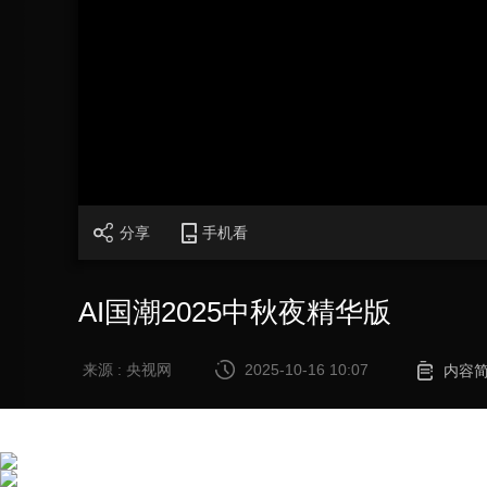
财经
教育
乡村振兴
生态环境
一带一路
大国智造
大国展会
大国保险
云顶对话
CCTV.节目官网
直播
节目单
栏目
片库
分享
手机看
AI国潮2025中秋夜精华版
来源 : 央视网
2025-10-16 10:07
内容