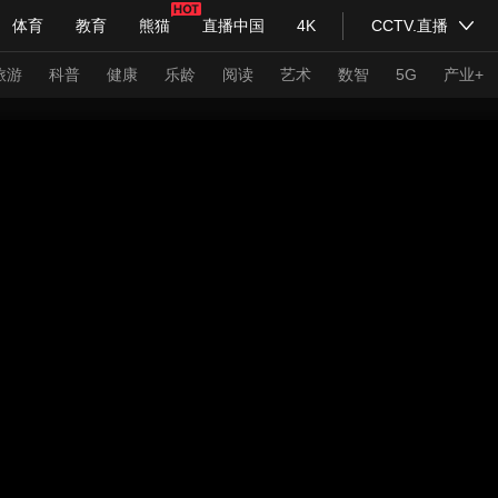
体育
教育
熊猫
直播中国
4K
CCTV.直播
式妙语
主持人
下载央视影音
热解读
天天学习
旅游
科普
健康
乐龄
阅读
艺术
数智
5G
产业+
纪录片网
国家大剧院
大型活动
科技
法治
文娱
人物
公益
图片
习式妙语
央视快评
央视网评
光华锐评
锋面
频道
VR/AR
4K专区
全景新闻
请入列
人生第一次
人生第二次
年冬奥会
CBA
NBA
中超
国足
国际足球
网球
综
体育江湖
文化体育
冰雪道路
足球道路