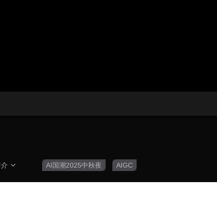
央博
非遗
文化
旅游
科普
健康
乐龄
阅读
云起
超级工厂
智敬中国
全民健康
颜选攻略
海洋
热播榜
总台企业白名单
简介
AI国潮2025中秋夜
AIGC