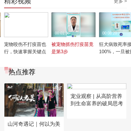
精彩视频
更多 >
00:00:44
00:01:36
00:08:20
宠物咬伤不打疫苗也
被宠物抓伤打疫苗竟
狂犬病致死率
行，快速掌握关键点
是第3步
100%，一旦被
紧急3步救命
热点推荐
宠业观察 | 从高阶营养
到生命富养的破局思考
山河奇遇记｜何以为美