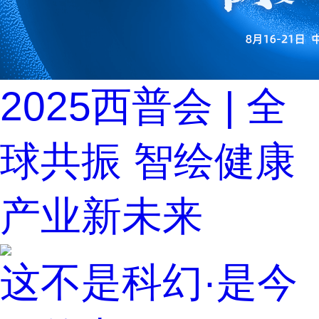
2025西普会 | 全
球共振 智绘健康
产业新未来
这不是科幻·是今