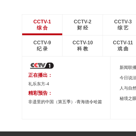
CCTV-1
CCTV-2
CCTV-3
综 合
财 经
综 艺
CCTV-9
CCTV-10
CCTV-11
纪 录
科 教
戏 曲
新闻联
正在播出：
今日说
礼乐东方-4
人与自
精彩预告：
秘境之
非遗里的中国（第五季）-青海德令哈篇