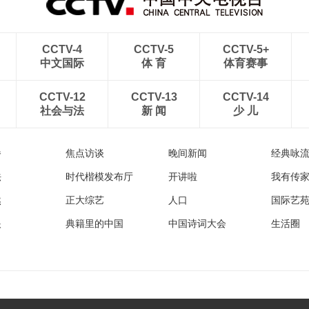
CCTV-4
CCTV-5
CCTV-5+
中文国际
体 育
体育赛事
CCTV-12
CCTV-13
CCTV-14
社会与法
新 闻
少 儿
播
焦点访谈
晚间新闻
经典咏
法
时代楷模发布厅
开讲啦
我有传
然
正大综艺
人口
国际艺
眼
典籍里的中国
中国诗词大会
生活圈