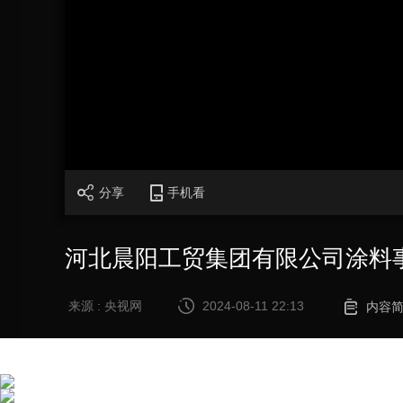
财经
教育
乡村振兴
生态环境
一带一路
大国智造
大国展会
大国保险
云顶对话
CCTV.节目官网
直播
节目单
栏目
片库
分享
手机看
河北晨阳工贸集团有限公司涂料事业
来源 : 央视网
2024-08-11 22:13
内容