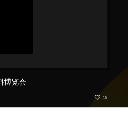
艺术
汽车
数智
5G
产业+
时尚
天气
才艺
网展
央央好物
涂料博览会
19