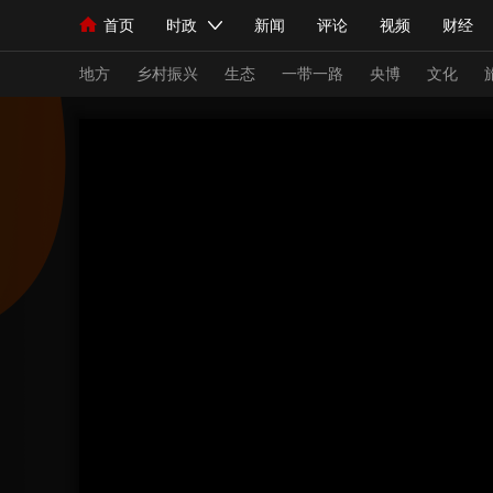
首页
时政
新闻
评论
视频
财经
人民领袖习近平
直播
海外频道
片库
iPanda
栏目大全
联播+
English
中国领导人
节目单
Монгол
听音
央视快评
微视频
习
地方
乡村振兴
生态
一带一路
央博
文化
总台春晚
网络春晚
共产党员网
秧纪录
新闻
国内
国际
评论
经济
军事
人民领袖习近平
联播+
热解读
天天学习
视频
小央视频
小央直播
直播中国
熊猫
现场
前线
比划
快看
蓝海中国
新兵
体育
直播
竞猜
2026年世界杯
2026
VIP会员
CCTV奥林匹克频道
生活体育大会