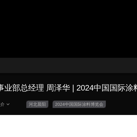
央博
非遗
文化
旅游
科普
健康
乐龄
阅读
云起
超级工厂
智敬中国
全民健康
颜选攻略
海洋
热播榜
总台企业白名单
部总经理 周泽华 | 2024中国国际
简介
河北晨阳
2024中国国际涂料博览会