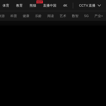
体育
教育
熊猫
直播中国
4K
CCTV.直播
式妙语
主持人
下载央视影音
热解读
天天学习
旅游
科普
健康
乐龄
阅读
艺术
数智
5G
产业+
纪录片网
国家大剧院
大型活动
科技
法治
文娱
人物
公益
图片
习式妙语
央视快评
央视网评
光华锐评
锋面
频道
VR/AR
4K专区
全景新闻
请入列
人生第一次
人生第二次
年冬奥会
CBA
NBA
中超
国足
国际足球
网球
综
体育江湖
文化体育
冰雪道路
足球道路