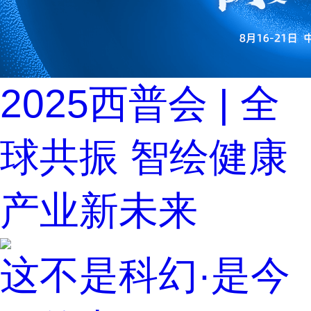
2025西普会 | 全
球共振 智绘健康
产业新未来
这不是科幻·是今