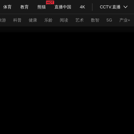
体育
教育
熊猫
直播中国
4K
CCTV.直播
式妙语
主持人
下载央视影音
热解读
天天学习
旅游
科普
健康
乐龄
阅读
艺术
数智
5G
产业+
纪录片网
国家大剧院
大型活动
科技
法治
文娱
人物
公益
图片
习式妙语
央视快评
央视网评
光华锐评
锋面
频道
VR/AR
4K专区
全景新闻
请入列
人生第一次
人生第二次
年冬奥会
CBA
NBA
中超
国足
国际足球
网球
综
体育江湖
文化体育
冰雪道路
足球道路