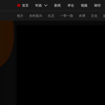
首页
时政
新闻
评论
视频
财经
人民领袖习近平
直播
海外频道
片库
iPanda
栏目大全
联播+
English
中国领导人
节目单
Монгол
听音
央视快评
微视频
习
地方
乡村振兴
生态
一带一路
央博
文化
总台春晚
网络春晚
共产党员网
秧纪录
新闻
国内
国际
评论
经济
军事
人民领袖习近平
联播+
热解读
天天学习
视频
小央视频
小央直播
直播中国
熊猫
现场
前线
比划
快看
蓝海中国
新兵
体育
直播
竞猜
2026年世界杯
2026
VIP会员
CCTV奥林匹克频道
生活体育大会