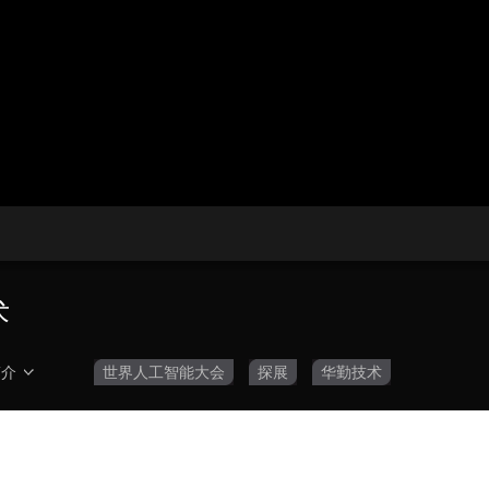
央博
非遗
文化
旅游
科普
健康
乐龄
阅读
云起
超级工厂
智敬中国
全民健康
颜选攻略
海洋
热播榜
总台企业白名单
术
简介
世界人工智能大会
探展
华勤技术