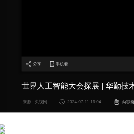
财经
教育
乡村振兴
生态环境
一带一路
大国智造
大国展会
大国保险
云顶对话
CCTV.节目官网
直播
节目单
栏目
片库
分享
手机看
世界人工智能大会探展 | 华勤技
来源 : 央视网
2024-07-11 16:04
内容