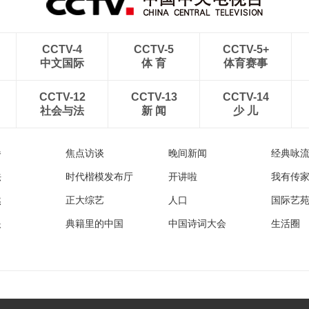
CCTV-4
CCTV-5
CCTV-5+
中文国际
体 育
体育赛事
CCTV-12
CCTV-13
CCTV-14
社会与法
新 闻
少 儿
播
焦点访谈
晚间新闻
经典咏
法
时代楷模发布厅
开讲啦
我有传
然
正大综艺
人口
国际艺
眼
典籍里的中国
中国诗词大会
生活圈