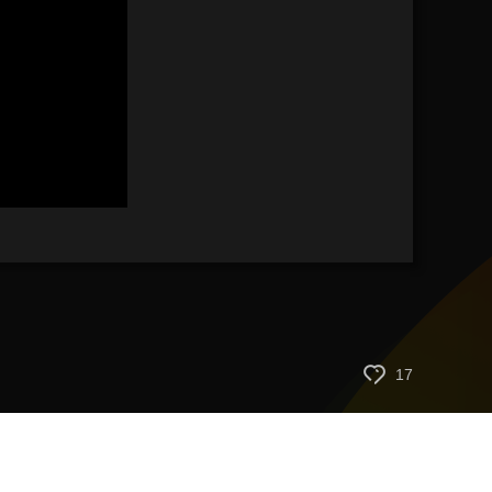
艺术
汽车
数智
5G
产业+
时尚
天气
才艺
网展
央央好物
17