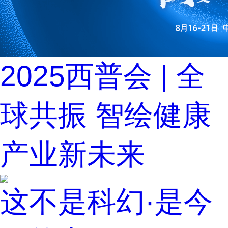
2025西普会 | 全
球共振 智绘健康
产业新未来
这不是科幻·是今