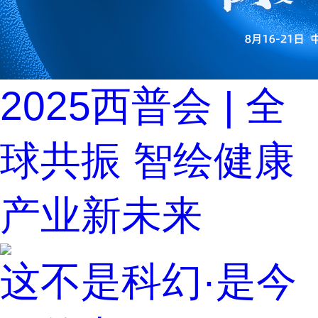
2025西普会 | 全
球共振 智绘健康
产业新未来
这不是科幻·是今