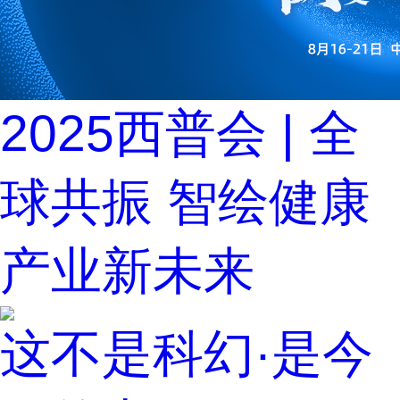
2025西普会 | 全
球共振 智绘健康
产业新未来
这不是科幻·是今