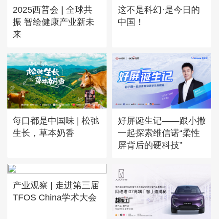
这不是科幻·是今日的
2025西普会 | 全球共
中国！
振 智绘健康产业新未
来
好屏诞生记——跟小撒
每口都是中国味 | 松弛
一起探索维信诺“柔性
生长，草本奶香
屏背后的硬科技”
产业观察 | 走进第三届
TFOS China学术大会