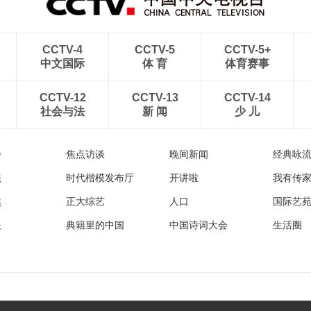
CCTV-4
CCTV-5
CCTV-5+
中文国际
体 育
体育赛事
CCTV-12
CCTV-13
CCTV-14
社会与法
新 闻
少 儿
播
焦点访谈
晚间新闻
经典咏
法
时代楷模发布厅
开讲啦
我有传
然
正大综艺
人口
国际艺
眼
典籍里的中国
中国诗词大会
生活圈