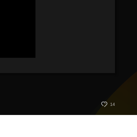
艺术
汽车
数智
5G
产业+
时尚
天气
才艺
网展
央央好物
14