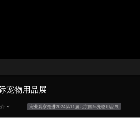
央博
非遗
文化
旅游
科普
健康
乐龄
阅读
云起
超级工厂
智敬中国
全民健康
颜选攻略
海洋
热播榜
总台企业白名单
国际宠物用品展
简介
宠业观察走进2024第11届北京国际宠物用品展