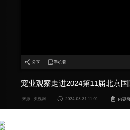
财经
教育
乡村振兴
生态环境
一带一路
大国智造
大国展会
大国保险
云顶对话
CCTV.节目官网
直播
节目单
栏目
片库
分享
手机看
宠业观察走进2024第11届北京
来源 : 央视网
2024-03-31 11:01
内容