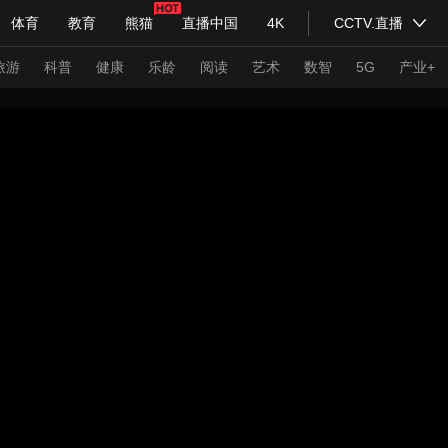
体育
教育
熊猫
直播中国
4K
CCTV.直播
式妙语
主持人
下载央视影音
热解读
天天学习
旅游
科普
健康
乐龄
阅读
艺术
数智
5G
产业+
纪录片网
国家大剧院
大型活动
科技
法治
文娱
人物
公益
图片
习式妙语
央视快评
央视网评
光华锐评
锋面
频道
VR/AR
4K专区
全景新闻
请入列
人生第一次
人生第二次
年冬奥会
CBA
NBA
中超
国足
国际足球
网球
综
体育江湖
文化体育
冰雪道路
足球道路