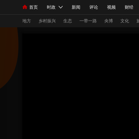
首页
时政
新闻
评论
视频
财经
人民领袖习近平
直播
海外频道
片库
iPanda
栏目大全
联播+
English
中国领导人
节目单
Монгол
听音
央视快评
微视频
习
地方
乡村振兴
生态
一带一路
央博
文化
总台春晚
网络春晚
共产党员网
秧纪录
新闻
国内
国际
评论
经济
军事
人民领袖习近平
联播+
热解读
天天学习
视频
小央视频
小央直播
直播中国
熊猫
现场
前线
比划
快看
蓝海中国
新兵
体育
直播
竞猜
2026年世界杯
2026
VIP会员
CCTV奥林匹克频道
生活体育大会