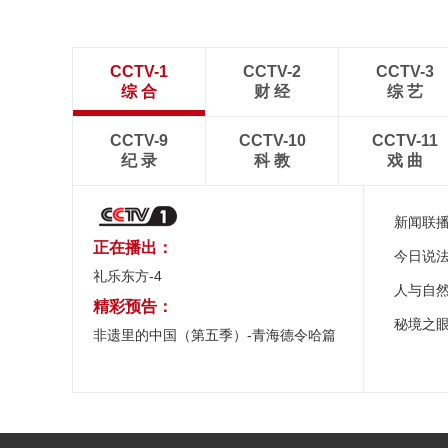
CCTV-1
CCTV-2
CCTV-3
综 合
财 经
综 艺
CCTV-9
CCTV-10
CCTV-11
纪 录
科 教
戏 曲
新闻联
正在播出：
今日说
礼乐东方-4
人与自
精彩预告：
秘境之
非遗里的中国（第五季）-青海德令哈篇