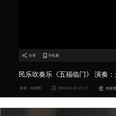
财经
教育
乡村振兴
生态环境
一带一路
大国智造
大国展会
大国保险
云顶对话
CCTV.节目官网
直播
节目单
栏目
片库
分享
手机看
民乐吹奏乐《五福临门》 演奏
来源 : 央视网
2024-02-10 21:17
内容