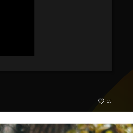
艺术
汽车
数智
5G
产业+
时尚
天气
才艺
网展
央央好物
13