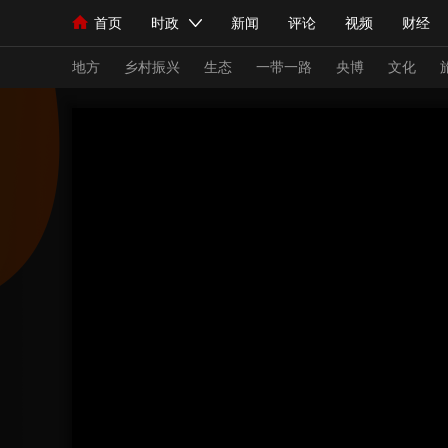
首页
时政
新闻
评论
视频
财经
人民领袖习近平
直播
海外频道
片库
iPanda
栏目大全
联播+
English
中国领导人
节目单
Монгол
听音
央视快评
微视频
习
地方
乡村振兴
生态
一带一路
央博
文化
总台春晚
网络春晚
共产党员网
秧纪录
新闻
国内
国际
评论
经济
军事
人民领袖习近平
联播+
热解读
天天学习
视频
小央视频
小央直播
直播中国
熊猫
现场
前线
比划
快看
蓝海中国
新兵
体育
直播
竞猜
2026年世界杯
2026
VIP会员
CCTV奥林匹克频道
生活体育大会