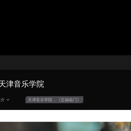
央博
非遗
文化
旅游
科普
健康
乐龄
阅读
云起
超级工厂
智敬中国
全民健康
颜选攻略
海洋
热播榜
总台企业白名单
：天津音乐学院
简介
天津音乐学院，《五福临门》