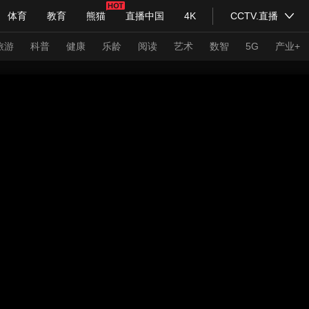
体育
教育
熊猫
直播中国
4K
CCTV.直播
式妙语
主持人
下载央视影音
热解读
天天学习
旅游
科普
健康
乐龄
阅读
艺术
数智
5G
产业+
纪录片网
国家大剧院
大型活动
科技
法治
文娱
人物
公益
图片
习式妙语
央视快评
央视网评
光华锐评
锋面
频道
VR/AR
4K专区
全景新闻
请入列
人生第一次
人生第二次
年冬奥会
CBA
NBA
中超
国足
国际足球
网球
综
体育江湖
文化体育
冰雪道路
足球道路