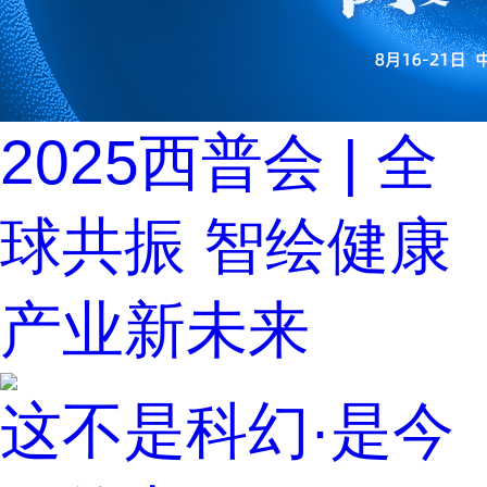
2025西普会 | 全
球共振 智绘健康
产业新未来
这不是科幻·是今