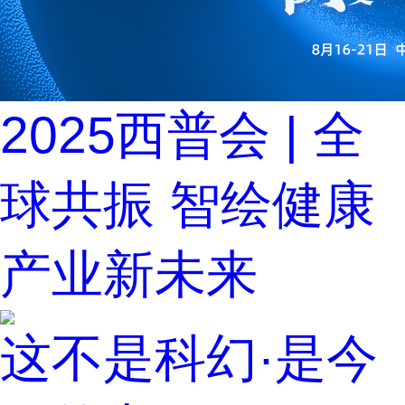
2025西普会 | 全
球共振 智绘健康
产业新未来
这不是科幻·是今