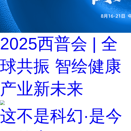
2025西普会 | 全
球共振 智绘健康
产业新未来
这不是科幻·是今