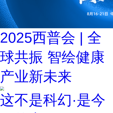
2025西普会 | 全
球共振 智绘健康
产业新未来
这不是科幻·是今