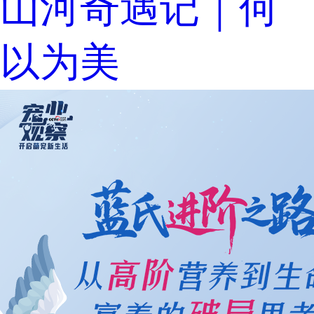
山河奇遇记｜何
以为美