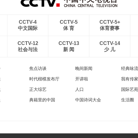
CCTV-4
CCTV-5
CCTV-5+
中文国际
体 育
体育赛事
CCTV-12
CCTV-13
CCTV-14
社会与法
新 闻
少 儿
播
焦点访谈
晚间新闻
经典咏
法
时代楷模发布厅
开讲啦
我有传
然
正大综艺
人口
国际艺
眼
典籍里的中国
中国诗词大会
生活圈