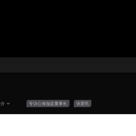
央博
非遗
文化
旅游
科普
健康
乐龄
阅读
云起
超级工厂
智敬中国
全民健康
颜选攻略
海洋
热播榜
总台企业白名单
简介
专访心海伽蓝董事长
张爱民