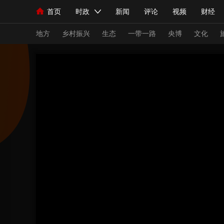
首页
时政
新闻
评论
视频
财经
人民领袖习近平
直播
海外频道
片库
iPanda
栏目大全
联播+
English
中国领导人
节目单
Монгол
听音
央视快评
微视频
习
地方
乡村振兴
生态
一带一路
央博
文化
总台春晚
网络春晚
共产党员网
秧纪录
新闻
国内
国际
评论
经济
军事
人民领袖习近平
联播+
热解读
天天学习
视频
小央视频
小央直播
直播中国
熊猫
现场
前线
比划
快看
蓝海中国
新兵
体育
直播
竞猜
2026年世界杯
2026
VIP会员
CCTV奥林匹克频道
生活体育大会