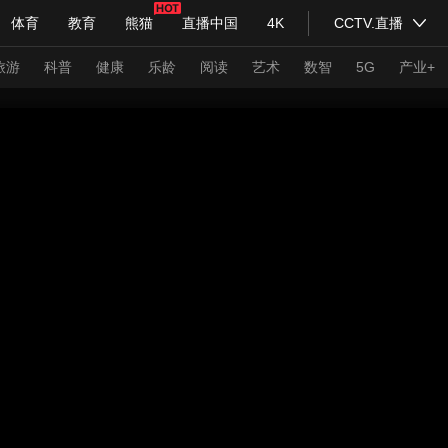
体育
教育
熊猫
直播中国
4K
CCTV.直播
式妙语
主持人
下载央视影音
热解读
天天学习
旅游
科普
健康
乐龄
阅读
艺术
数智
5G
产业+
纪录片网
国家大剧院
大型活动
科技
法治
文娱
人物
公益
图片
习式妙语
央视快评
央视网评
光华锐评
锋面
频道
VR/AR
4K专区
全景新闻
请入列
人生第一次
人生第二次
年冬奥会
CBA
NBA
中超
国足
国际足球
网球
综
体育江湖
文化体育
冰雪道路
足球道路