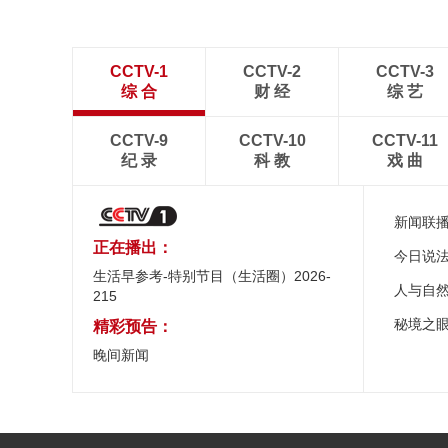
CCTV-1
CCTV-2
CCTV-3
综 合
财 经
综 艺
CCTV-9
CCTV-10
CCTV-11
纪 录
科 教
戏 曲
新闻联
正在播出：
今日说
生活早参考-特别节目（生活圈）2026-
人与自
215
秘境之
精彩预告：
晚间新闻