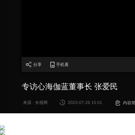
财经
教育
乡村振兴
生态环境
一带一路
大国智造
大国展会
大国保险
云顶对话
CCTV.节目官网
直播
节目单
栏目
片库
分享
手机看
专访心海伽蓝董事长 张爱民
来源 : 央视网
2023-07-26 15:01
内容