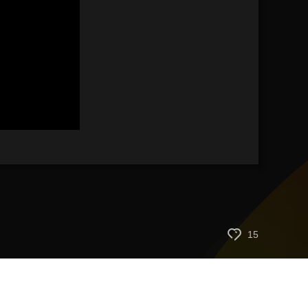
艺术
汽车
数智
5G
产业+
时尚
天气
才艺
网展
央央好物
15