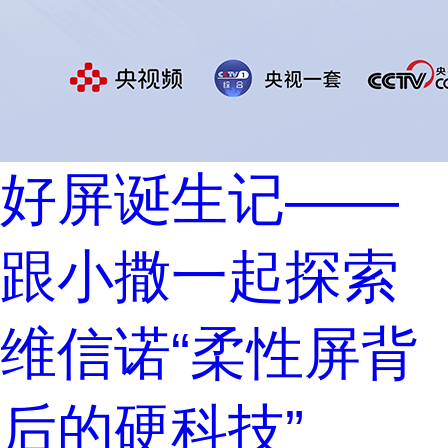
好屏诞生记——
跟小撒一起探索
维信诺“柔性屏背
后的硬科技”