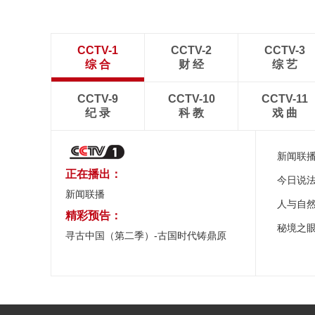
CCTV-1
CCTV-2
CCTV-3
综 合
财 经
综 艺
CCTV-9
CCTV-10
CCTV-11
纪 录
科 教
戏 曲
新闻联
正在播出：
今日说
新闻联播
人与自
精彩预告：
秘境之
寻古中国（第二季）-古国时代铸鼎原