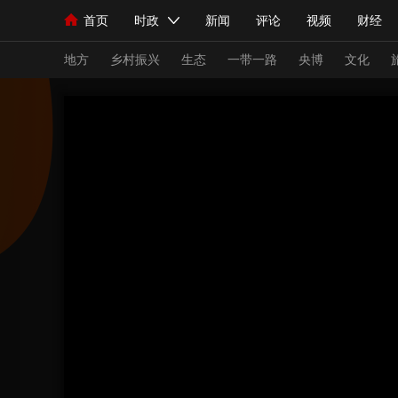
首页
时政
新闻
评论
视频
财经
人民领袖习近平
直播
海外频道
片库
iPanda
栏目大全
联播+
English
中国领导人
节目单
Монгол
听音
央视快评
微视频
习
地方
乡村振兴
生态
一带一路
央博
文化
总台春晚
网络春晚
共产党员网
秧纪录
新闻
国内
国际
评论
经济
军事
人民领袖习近平
联播+
热解读
天天学习
视频
小央视频
小央直播
直播中国
熊猫
现场
前线
比划
快看
蓝海中国
新兵
体育
直播
竞猜
2026年世界杯
2026
VIP会员
CCTV奥林匹克频道
生活体育大会