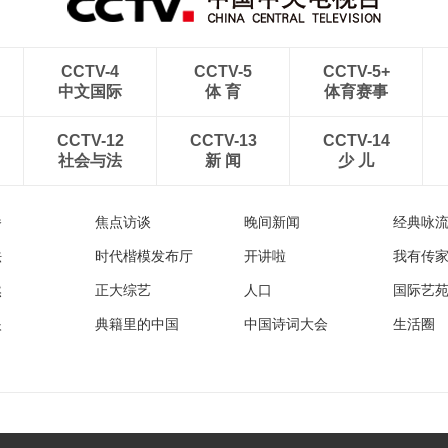
CCTV-4
CCTV-5
CCTV-5+
中文国际
体 育
体育赛事
CCTV-12
CCTV-13
CCTV-14
社会与法
新 闻
少 儿
播
焦点访谈
晚间新闻
经典咏
法
时代楷模发布厅
开讲啦
我有传
然
正大综艺
人口
国际艺
眼
典籍里的中国
中国诗词大会
生活圈