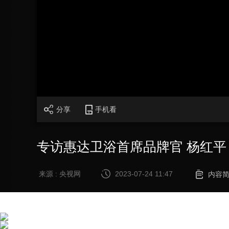
财经
教育
乡村振兴
生态环境
一带一路
大国智造
大国展会
大国保险
云顶对话
CCTV.节目官网
直播
节目单
栏目
片库
分享
手机看
专访惠达卫浴首席品牌官 杨红平
来源 : 央视网
2023-07-24 11:47
内容