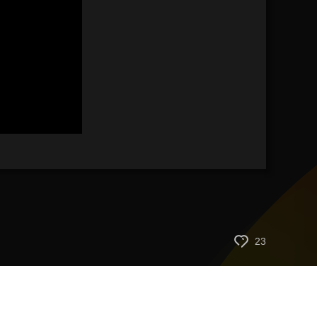
艺术
汽车
数智
5G
产业+
时尚
天气
才艺
网展
央央好物
23