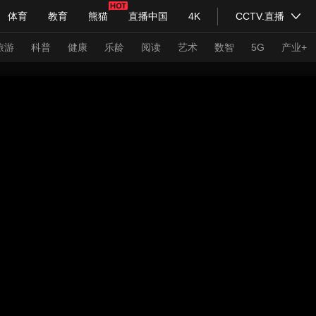
体育
教育
熊猫
直播中国
4K
CCTV.直播
式妙语
主持人
下载央视影音
热解读
天天学习
旅游
科普
健康
乐龄
阅读
艺术
数智
5G
产业+
纪录片网
国家大剧院
大型活动
科技
法治
文娱
人物
公益
图片
习式妙语
央视快评
央视网评
光华锐评
锋面
频道
VR/AR
4K专区
全景新闻
请入列
人生第一次
人生第二次
年冬奥会
CBA
NBA
中超
国足
国际足球
网球
综
体育江湖
文化体育
冰雪道路
足球道路