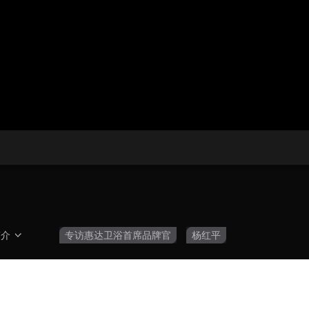
央博
非遗
文化
旅游
科普
健康
乐龄
阅读
云起
超级工厂
智敬中国
全民健康
颜选攻略
海洋
热播榜
总台企业白名单
简介
专访惠达卫浴首席品牌官
杨红平