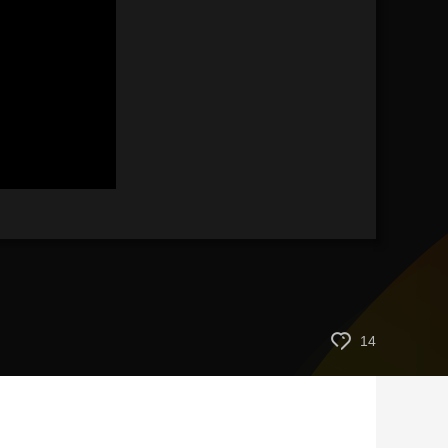
艺术
汽车
数智
5G
产业+
时尚
天气
才艺
网展
央央好物
14