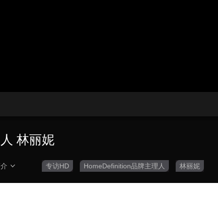
央博
非遗
文化
旅游
科普
健康
乐龄
阅读
云起
超级工厂
智敬中国
全民健康
颜选攻略
海洋
热播榜
总台企业白名单
主理人 林丽妮
简介
专访HD
HomeDefinition品牌主理人
林丽妮