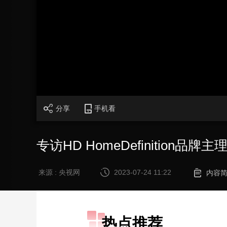
财经
教育
乡村振兴
生态环境
一带一路
大国智造
大国展会
大国保险
云顶对话
CCTV.节目官网
直播
节目单
栏目
片库
分享
手机看
专访HD HomeDefinition品牌
来源 : 央视网
2023-07-24 11:22
内容
热点推荐