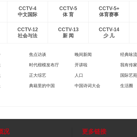
CCTV-4
CCTV-5
CCTV-5+
中文国际
体 育
体育赛事
CCTV-12
CCTV-13
CCTV-14
社会与法
新 闻
少 儿
播
焦点访谈
晚间新闻
经典咏
法
时代楷模发布厅
开讲啦
我有传
然
正大综艺
人口
国际艺
眼
典籍里的中国
中国诗词大会
生活圈
概况
更多链接