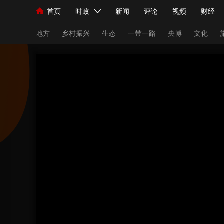
首页
时政
新闻
评论
视频
财经
人民领袖习近平
直播
海外频道
片库
iPanda
栏目大全
联播+
English
中国领导人
节目单
Монгол
听音
央视快评
微视频
习
地方
乡村振兴
生态
一带一路
央博
文化
总台春晚
网络春晚
共产党员网
秧纪录
新闻
国内
国际
评论
经济
军事
人民领袖习近平
联播+
热解读
天天学习
视频
小央视频
小央直播
直播中国
熊猫
现场
前线
比划
快看
蓝海中国
新兵
体育
直播
竞猜
2026年世界杯
2026
VIP会员
CCTV奥林匹克频道
生活体育大会