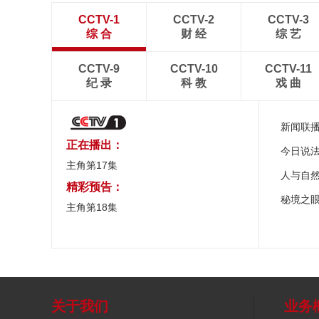
CCTV-1
CCTV-2
CCTV-3
综 合
财 经
综 艺
CCTV-9
CCTV-10
CCTV-11
纪 录
科 教
戏 曲
新闻联
正在播出：
今日说
主角第17集
人与自
精彩预告：
秘境之
主角第18集
关于我们
业务