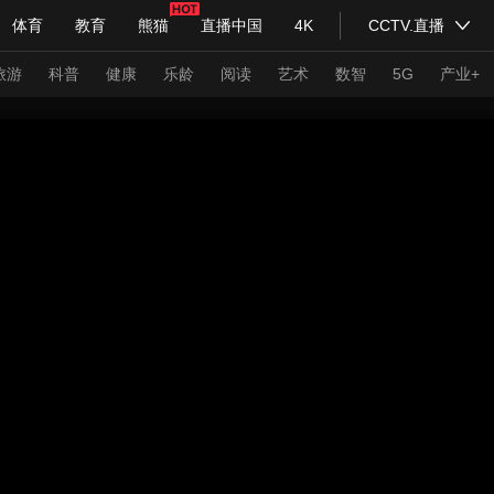
体育
教育
熊猫
直播中国
4K
CCTV.直播
式妙语
主持人
下载央视影音
热解读
天天学习
旅游
科普
健康
乐龄
阅读
艺术
数智
5G
产业+
纪录片网
国家大剧院
大型活动
科技
法治
文娱
人物
公益
图片
习式妙语
央视快评
央视网评
光华锐评
锋面
频道
VR/AR
4K专区
全景新闻
请入列
人生第一次
人生第二次
年冬奥会
CBA
NBA
中超
国足
国际足球
网球
综
体育江湖
文化体育
冰雪道路
足球道路